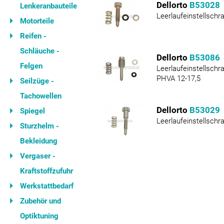
Dellorto
B53028
Lenkeranbauteile
Leerlaufeinstellsch
Motorteile
Reifen -
Schläuche -
Dellorto
B53086
Felgen
Leerlaufeinstellschr
PHVA 12-17,5
Seilzüge -
Tachowellen
Dellorto
B53029
Spiegel
Leerlaufeinstellsch
Sturzhelm -
Bekleidung
Vergaser -
Kraftstoffzufuhr
Werkstattbedarf
Zubehör und
Optiktuning