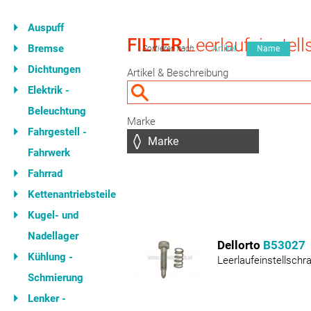
Auspuff
FILTER
Leerlaufeinstell
Bremse
Sortieren nach
Artikel
Name
Dichtungen
Artikel & Beschreibung
Elektrik -
Beleuchtung
Marke
Fahrgestell -
Fahrwerk
Fahrrad
Kettenantriebsteile
Kugel- und
Nadellager
Dellorto
B53027
Kühlung -
Leerlaufeinstellsch
Schmierung
Lenker -