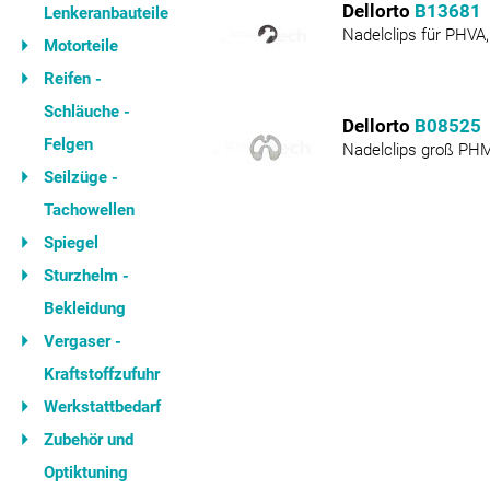
Dellorto
B13681
Lenkeranbauteile
Nadelclips für PHVA
Motorteile
Reifen -
Schläuche -
Dellorto
B08525
Felgen
Nadelclips groß PH
Seilzüge -
Tachowellen
Spiegel
Sturzhelm -
Bekleidung
Vergaser -
Kraftstoffzufuhr
Werkstattbedarf
Zubehör und
Optiktuning