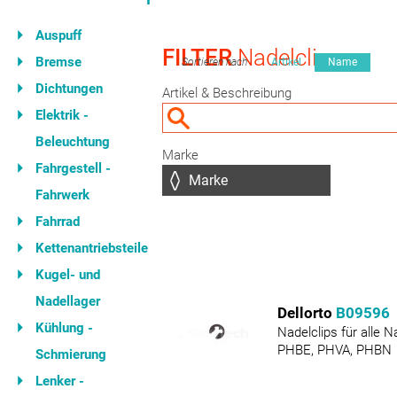
Auspuff
FILTER
Nadelclips
Bremse
Sortieren nach
Artikel
Name
Dichtungen
Artikel & Beschreibung
Elektrik -
Beleuchtung
Marke
Fahrgestell -
Fahrwerk
Fahrrad
Kettenantriebsteile
Kugel- und
Nadellager
Dellorto
B09596
Kühlung -
Nadelclips für alle 
PHBE, PHVA, PHBN
Schmierung
Lenker -