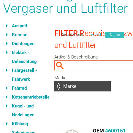
Vergaser und Luftfilter
Auspuff
FILTER
Reduzierung zw
Bremse
Sortieren nach
Artikel
Name
und Luftfilter
Dichtungen
Elektrik -
Artikel & Beschreibung
Beleuchtung
Fahrgestell -
Marke
Fahrwerk
Fahrrad
Kettenantriebsteile
Kugel- und
Nadellager
Kühlung -
OEM
4600151
Schmierung