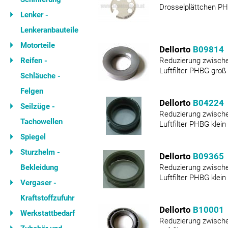
Drosselplättchen PHV
Lenker -
Lenkeranbauteile
Motorteile
Dellorto
B09814
Reifen -
Reduzierung zwisch
Luftfilter PHBG groß
Schläuche -
Felgen
Dellorto
B04224
Seilzüge -
Reduzierung zwisch
Tachowellen
Luftfilter PHBG klein
Spiegel
Sturzhelm -
Dellorto
B09365
Bekleidung
Reduzierung zwisch
Luftfilter PHBG klein
Vergaser -
Kraftstoffzufuhr
Dellorto
B10001
Werkstattbedarf
Reduzierung zwisch