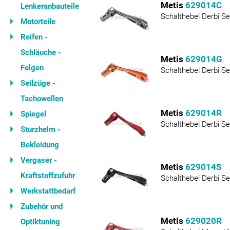
Metis
629014C
Lenkeranbauteile
Schalthebel Derbi Se
Motorteile
Reifen -
Schläuche -
Metis
629014G
Felgen
Schalthebel Derbi Se
Seilzüge -
Tachowellen
Metis
629014R
Spiegel
Schalthebel Derbi Se
Sturzhelm -
Bekleidung
Vergaser -
Metis
629014S
Kraftstoffzufuhr
Schalthebel Derbi S
Werkstattbedarf
Zubehör und
Metis
629020R
Optiktuning