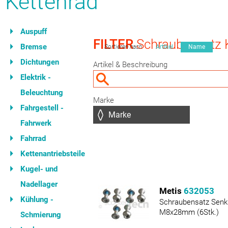
Kettenrad
Auspuff
FILTER
Schraubensatz 
Bremse
Sortieren nach
Artikel
Name
Dichtungen
Artikel & Beschreibung
Elektrik -
Beleuchtung
Marke
Fahrgestell -
Fahrwerk
Fahrrad
Kettenantriebsteile
Kugel- und
Nadellager
Metis
632053
Kühlung -
Schraubensatz Senk
M8x28mm (6Stk.)
Schmierung