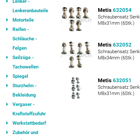
Lenker -
Metis
632054
Lenkeranbauteile
Schraubensatz Senk
Motorteile
M8x31mm (6Stk.)
Reifen -
Schläuche -
Metis
632052
Felgen
Schraubensatz Senk
Seilzüge -
M8x34mm (6Stk.)
Tachowellen
Spiegel
Metis
632051
Sturzhelm -
Schraubensatz Senk
M8x31mm (6Stk.)
Bekleidung
Vergaser -
Kraftstoffzufuhr
Werkstattbedarf
Zubehör und