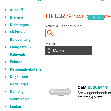
Auspuff
FILTER
Schwingenabde
Bremse
Sortieren nach
Artikel
Name
Dichtungen
Artikel & Beschreibung
Elektrik -
Beleuchtung
Marke
Fahrgestell -
Fahrwerk
Fahrrad
Kettenantriebsteile
Kugel- und
Nadellager
OEM
35008411
Kühlung -
Schwingenabdeckun
GT/GTS/LX/ET4
Schmierung
Lenker -