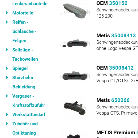
OEM
350150
Lenkeranbauteile
Schwingenabdeckung
Motorteile
125-200
Reifen -
Schläuche -
Metis
35008413
Felgen
Schwingenabdeckung
ohne Logo Vespa G
Seilzüge -
Tachowellen
OEM
35008412
Spiegel
Schwingenabdeckung
Sturzhelm -
Vespa GT/GTS/LX/
Bekleidung
Vergaser -
Metis
650266
Kraftstoffzufuhr
Schwingenabdeckung
Vespa GTS, Primaver
Werkstattbedarf
Zubehör und
METIS Premium
Optiktuning