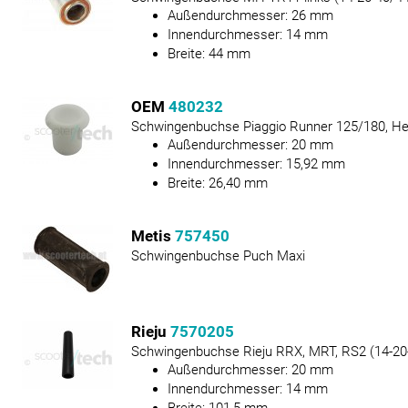
Außendurchmesser:
26
mm
Innendurchmesser:
14
mm
Breite:
44
mm
OEM
480232
Schwingenbuchse Piaggio Runner 125/180, H
Außendurchmesser:
20
mm
Innendurchmesser:
15,92
mm
Breite:
26,40
mm
Metis
757450
Schwingenbuchse Puch Maxi
Rieju
7570205
Schwingenbuchse Rieju RRX, MRT, RS2 (14-20
Außendurchmesser:
20
mm
Innendurchmesser:
14
mm