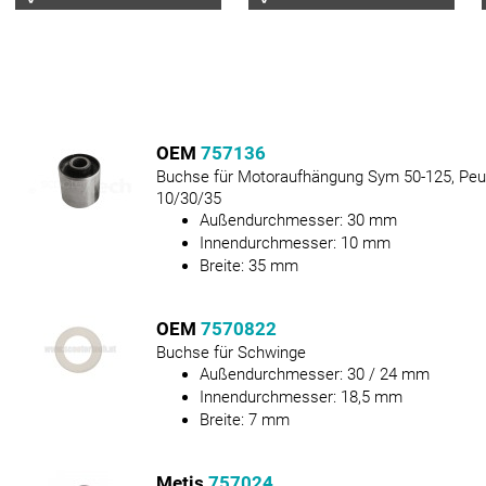
OEM
757136
Buchse für Motoraufhängung Sym 50-125, Peu
10/30/35
Außendurchmesser:
30
mm
Innendurchmesser:
10
mm
Breite:
35
mm
OEM
7570822
Buchse für Schwinge
Außendurchmesser:
30 / 24
mm
Innendurchmesser:
18,5
mm
Breite:
7
mm
Metis
757024