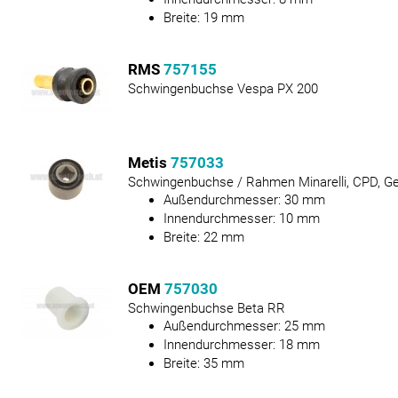
Breite:
19
mm
RMS
757155
Schwingenbuchse Vespa PX 200
Metis
757033
Schwingenbuchse / Rahmen Minarelli, CPD, Ge
Außendurchmesser:
30
mm
Innendurchmesser:
10
mm
Breite:
22
mm
OEM
757030
Schwingenbuchse Beta RR
Außendurchmesser:
25
mm
Innendurchmesser:
18
mm
Breite:
35
mm