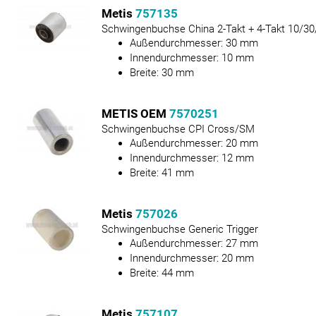
Metis
757135
Schwingenbuchse China 2-Takt + 4-Takt 10/30
Außendurchmesser:
30
mm
Innendurchmesser:
10
mm
Breite:
30
mm
METIS OEM
7570251
Schwingenbuchse CPI Cross/SM
Außendurchmesser:
20
mm
Innendurchmesser:
12
mm
Breite:
41
mm
Metis
757026
Schwingenbuchse Generic Trigger
Außendurchmesser:
27
mm
Innendurchmesser:
20
mm
Breite:
44
mm
Metis
757107