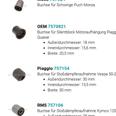
Buchse für Schwinge Puch Monza
OEM
7570821
Buchse für Silentblock Motoraufhängung Piagg
Quasar
Außendurchmesser:
18
mm
Innendurchmesser:
15,6
mm
Breite:
20,5
mm
Piaggio
757154
Buchse für Stoßdämpferaufnahme Vespa 50-
Außendurchmesser:
30
mm
Innendurchmesser:
13,5
mm
Breite:
30
mm
RMS
757106
Buchse für Stoßdämpferaufnahme Kymco 125