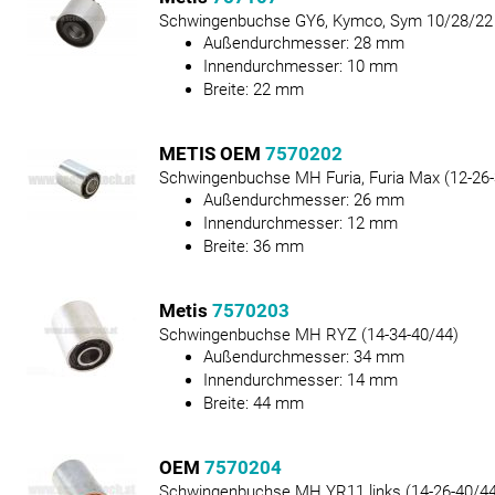
Schwingenbuchse GY6, Kymco, Sym 10/28/22
Außendurchmesser:
28
mm
Innendurchmesser:
10
mm
Breite:
22
mm
METIS OEM
7570202
Schwingenbuchse MH Furia, Furia Max (12-26-
Außendurchmesser:
26
mm
Innendurchmesser:
12
mm
Breite:
36
mm
Metis
7570203
Schwingenbuchse MH RYZ (14-34-40/44)
Außendurchmesser:
34
mm
Innendurchmesser:
14
mm
Breite:
44
mm
OEM
7570204
Schwingenbuchse MH YR11 links (14-26-40/44