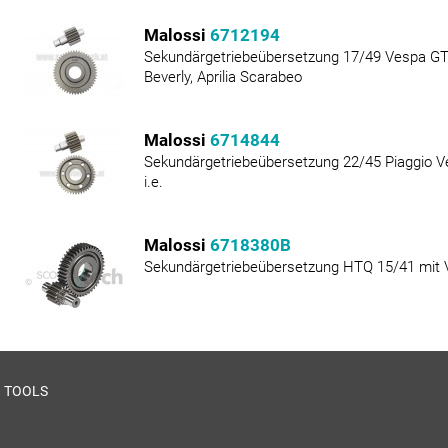
Malossi
6712194
Sekundärgetriebeübersetzung 17/49 Vespa GTS
Beverly, Aprilia Scarabeo
Malossi
6714844
Sekundärgetriebeübersetzung 22/45 Piaggio 
i.e.
Malossi
6718380B
Sekundärgetriebeübersetzung HTQ 15/41 mit
TOOLS