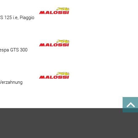
 125 i.e, Piaggio
Vespa GTS 300
 Verzahnung