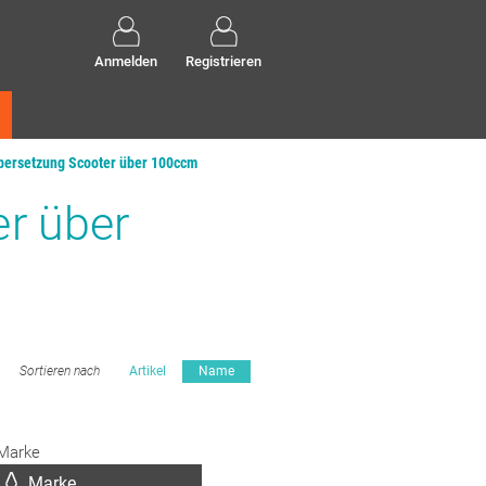
Anmelden
Registrieren
ersetzung Scooter über 100ccm
r über
Sortieren nach
Artikel
Name
Marke