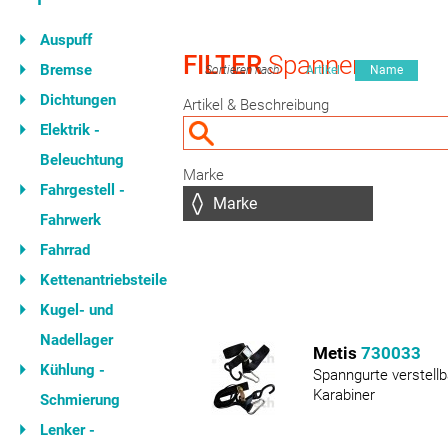
Auspuff
FILTER
Spanner
Bremse
Sortieren nach
Artikel
Name
Dichtungen
Artikel & Beschreibung
Elektrik -
Beleuchtung
Marke
Fahrgestell -
Fahrwerk
Fahrrad
Kettenantriebsteile
Kugel- und
Nadellager
Metis
730033
Kühlung -
Spanngurte verstell
Karabiner
Schmierung
Lenker -