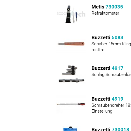
Metis
730035
Refraktometer
Buzzetti
5083
Schaber 15mm Klinge
rostfrei
Buzzetti
4917
Schlag Schraubenlö
Buzzetti
4919
Schraubendreher 1
Einstellung
Buzzetti
730018