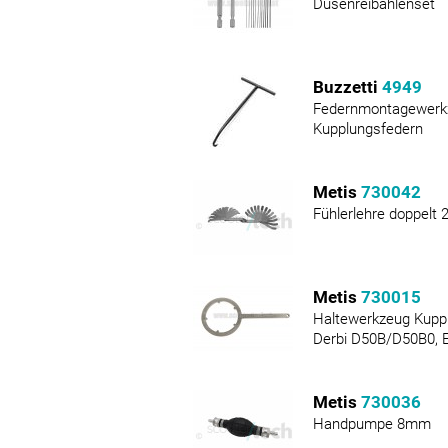
Düsenreibahlenset
Buzzetti
4949
Federnmontagewerkz
Kupplungsfedern
Metis
730042
Fühlerlehre doppelt 26
Metis
730015
Haltewerkzeug Kupp
Derbi D50B/D50B0, 
Metis
730036
Handpumpe 8mm