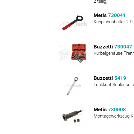
2 teilig)
Metis
730041
Kupplungshalter 2-P
Buzzetti
730047
Kurbelgehäuse Tren
Buzzetti
5419
Lenkkopf Schlüssel V
Metis
730008
Montagewerkzeug Ku