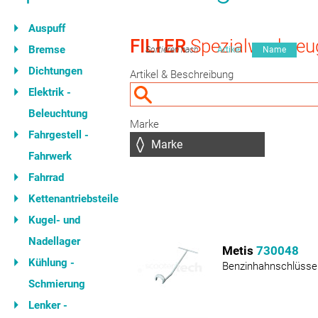
Auspuff
FILTER
Spezialwerkzeu
Bremse
Sortieren nach
Artikel
Name
Dichtungen
Artikel & Beschreibung
Elektrik -
Beleuchtung
Marke
Fahrgestell -
Fahrwerk
Fahrrad
Kettenantriebsteile
Kugel- und
Nadellager
Metis
730048
Kühlung -
Benzinhahnschlüsse
Schmierung
Lenker -