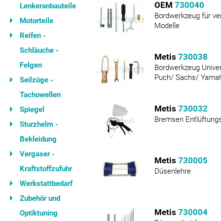
OEM
730040
Lenkeranbauteile
Bordwerkzeug für ve
Motorteile
Modelle
Reifen -
Schläuche -
Metis
730038
Felgen
Bordwerkzeug Univer
Puch/ Sachs/ Yama
Seilzüge -
Tachowellen
Metis
730032
Spiegel
Bremsen Entlüftung
Sturzhelm -
Bekleidung
Vergaser -
Metis
730005
Kraftstoffzufuhr
Düsenlehre
Werkstattbedarf
Zubehör und
Metis
730004
Optiktuning