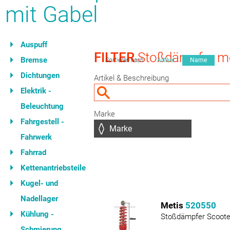
mit Gabel
Auspuff
FILTER
Stoßdämpfer mo
Bremse
Sortieren nach
Artikel
Name
Dichtungen
Artikel & Beschreibung
Elektrik -
Beleuchtung
Marke
Fahrgestell -
Fahrwerk
Fahrrad
Kettenantriebsteile
Kugel- und
Nadellager
Metis
520550
Kühlung -
Stoßdämpfer Scoote
Schmierung