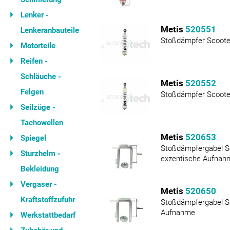
Lenker -
Metis
520551
Lenkeranbauteile
Stoßdämpfer Scoote
Motorteile
Reifen -
Schläuche -
Metis
520552
Felgen
Stoßdämpfer Scoote
Seilzüge -
Tachowellen
Metis
520653
Spiegel
Stoßdämpfergabel 
Sturzhelm -
exzentische Aufnah
Bekleidung
Vergaser -
Metis
520650
Kraftstoffzufuhr
Stoßdämpfergabel S
Aufnahme
Werkstattbedarf