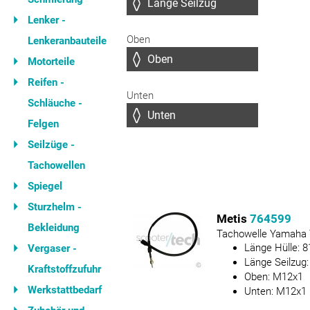
Lenker -
Oben
Lenkeranbauteile
Motorteile
Reifen -
Unten
Schläuche -
Felgen
Seilzüge -
Tachowellen
Spiegel
Sturzhelm -
Metis
764599
Bekleidung
Tachowelle Yamaha 
Länge Hülle:
8
Vergaser -
Länge Seilzug
Kraftstoffzufuhr
Oben:
M12x1
Werkstattbedarf
Unten:
M12x1