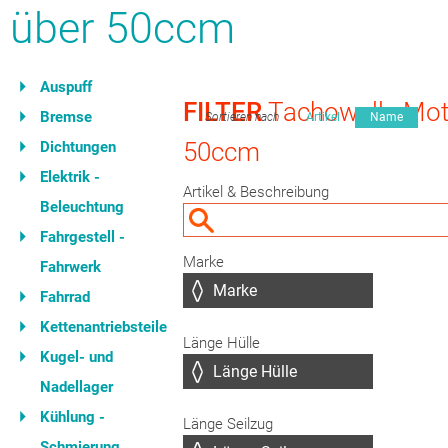
über 50ccm
Auspuff
FILTER
Tachowelle Mot
Bremse
Sortieren nach
Artikel
Name
50ccm
Dichtungen
Elektrik -
Artikel & Beschreibung
Beleuchtung
Fahrgestell -
Marke
Fahrwerk
Fahrrad
Kettenantriebsteile
Länge Hülle
Kugel- und
Nadellager
Kühlung -
Länge Seilzug
Schmierung