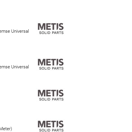
emse Universal
emse Universal
 Meter)