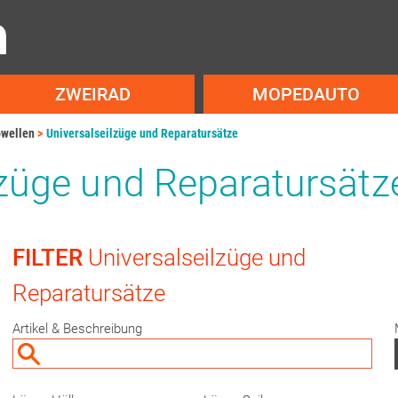
ZWEIRAD
MOPEDAUTO
owellen
Universalseilzüge und Reparatursätze
lzüge und Reparatursätz
FILTER
Universalseilzüge und
Reparatursätze
Artikel & Beschreibung