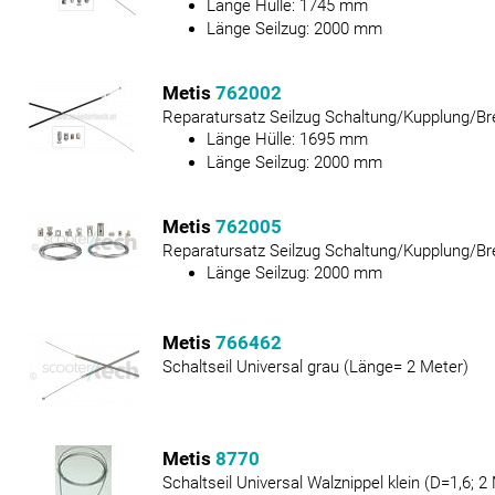
Länge Hülle:
1745
mm
Länge Seilzug:
2000
mm
Metis
762002
Reparatursatz Seilzug Schaltung/Kupplung/Br
Länge Hülle:
1695
mm
Länge Seilzug:
2000
mm
Metis
762005
Reparatursatz Seilzug Schaltung/Kupplung/Br
Länge Seilzug:
2000
mm
Metis
766462
Schaltseil Universal grau (Länge= 2 Meter)
Metis
8770
Schaltseil Universal Walznippel klein (D=1,6; 2