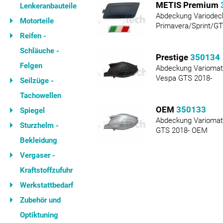
METIS Premium
Lenkeranbauteile
Abdeckung Variodec
Motorteile
Primavera/Sprint/G
Reifen -
Schläuche -
Prestige
350134
Felgen
Abdeckung Variomat
Vespa GTS 2018-
Seilzüge -
Tachowellen
OEM
350133
Spiegel
Abdeckung Variomati
Sturzhelm -
GTS 2018- OEM
Bekleidung
Vergaser -
Kraftstoffzufuhr
Werkstattbedarf
Zubehör und
Optiktuning