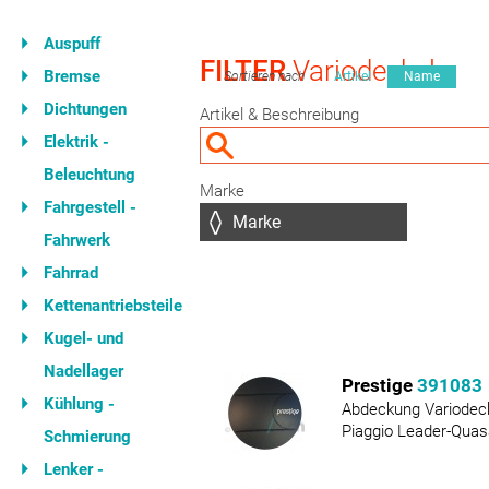
Auspuff
FILTER
Variodeckel
Bremse
Sortieren nach
Artikel
Name
Dichtungen
Artikel & Beschreibung
Elektrik -
Beleuchtung
Marke
Fahrgestell -
Fahrwerk
Fahrrad
Kettenantriebsteile
Kugel- und
Nadellager
Prestige
391083
Kühlung -
Abdeckung Variodec
Piaggio Leader-Quas
Schmierung
Lenker -