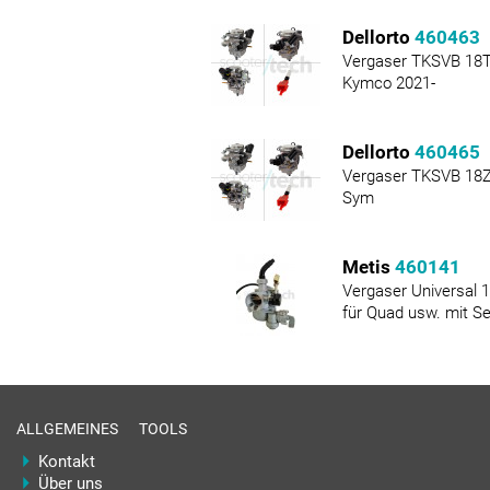
Dellorto
460463
Vergaser TKSVB 18T 
Kymco 2021-
Dellorto
460465
Vergaser TKSVB 18Z 
Sym
Metis
460141
Vergaser Universa
für Quad usw. mit S
ALLGEMEINES
TOOLS
Kontakt
Über uns