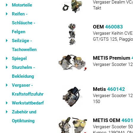
Vergaser Dealim VC
Motorteile
Takt
Reifen -
Schläuche -
OEM
460083
Felgen
Vergaser Keihin CVE
GT/GTS 125, Piaggi
Seilzüge -
Tachowellen
METIS Premium
Spiegel
Vergaser Scooter 12
Sturzhelm -
Bekleidung
Vergaser -
Metis
460142
Kraftstoffzufuhr
Vergaser Scooter 12
150
Werkstattbedarf
Zubehör und
METIS OEM
460
Optiktuning
Vergaser Scooter 50 
Kymco, 139QMA, Q