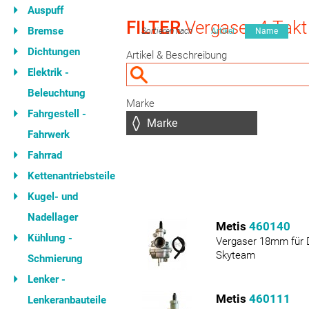
Auspuff
FILTER
Vergaser 4-Takt
Bremse
Sortieren nach
Artikel
Name
Dichtungen
Artikel & Beschreibung
Elektrik -
Beleuchtung
Marke
Fahrgestell -
Fahrwerk
Fahrrad
Kettenantriebsteile
Kugel- und
Nadellager
Metis
460140
Kühlung -
Vergaser 18mm für 
Skyteam
Schmierung
Lenker -
Metis
460111
Lenkeranbauteile