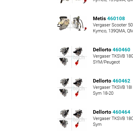
Metis
460108
Vergaser Scooter 50 
Kymco, 139QMA, Q
Dellorto
460460
Vergaser TKSVB 18G
SYM/Peugeot
Dellorto
460462
Vergaser TKSVB 18I 
Sym 18-20
Dellorto
460464
Vergaser TKSVB 18O
Sym