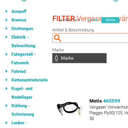
Auspuff
FILTER
Vergaservorwä
Bremse
Sortieren nach
Artikel
Name
Dichtungen
Artikel & Beschreibung
Elektrik -
Beleuchtung
Marke
Fahrgestell -
Fahrwerk
Fahrrad
Kettenantriebsteile
Kugel- und
Nadellager
Metis
465099
Kühlung -
Vergaser Vorwärmun
Piaggio Fly50/125, V
Schmierung
50
Lenker -