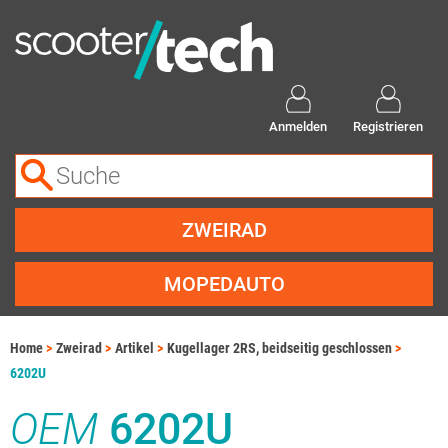
Anmelden
Registrieren
ZWEIRAD
MOPEDAUTO
Home
Zweirad
Artikel
Kugellager 2RS, beidseitig geschlossen
6202U
OEM
6202U