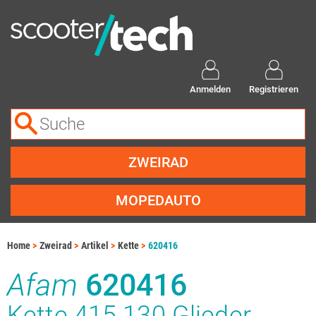
Anmelden
Registrieren
ZWEIRAD
MOPEDAUTO
Home
Zweirad
Artikel
Kette
620416
Afam
620416
Kette 415 130 Glieder