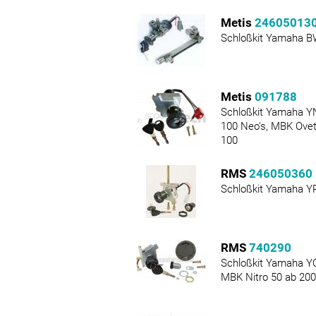
Metis
24605013
Schloßkit Yamaha B
Metis
091788
Schloßkit Yamaha YN
100 Neo's, MBK Ovet
100
RMS
246050360
Schloßkit Yamaha YP
RMS
740290
Schloßkit Yamaha YQ
MBK Nitro 50 ab 20