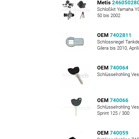
Metis
24605028
Schloßkit Yamaha YQ
50 bis 2002
OEM
7402811
Schlossriegel Tankde
Gilera bis 2010, April
OEM
740064
Schlüsselrohling Ve
OEM
740066
Schlüsselrohling Ve
Sprint 125 / 300
OEM
740059