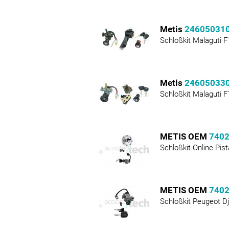
Metis
24605031
Schloßkit Malaguti F
Metis
24605033
Schloßkit Malaguti F
METIS OEM
740
Schloßkit Online Pist
METIS OEM
740
Schloßkit Peugeot D