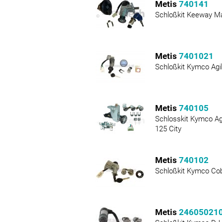
Metis
740141
Schloßkit Keeway Ma
Metis
7401021
Schloßkit Kymco Agil
Metis
740105
Schlosskit Kymco Agil
125 City
Metis
740102
Schloßkit Kymco Cob
Metis
24605021