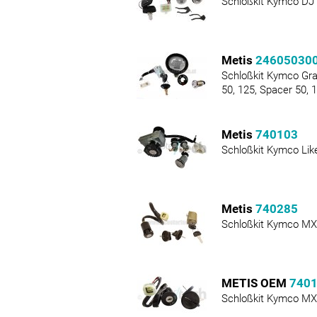
Schloßkit Kymco DJ 
Metis
24605030
Schloßkit Kymco Gran
50, 125, Spacer 50, 
Metis
740103
Schloßkit Kymco Like
Metis
740285
Schloßkit Kymco MX
METIS OEM
740
Schloßkit Kymco MX