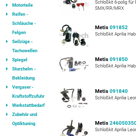
Schloßkit 6-polig für
Motorteile
SMX/RR/MRX
Reifen -
Schläuche -
Metis
091852
Felgen
Schloßkit Aprilia H
Seilzüge -
Tachowellen
Metis
091850
Spiegel
Schloßkit Aprilia H
Sturzhelm -
Bekleidung
Vergaser -
Metis
091840
Kraftstoffzufuhr
Schloßkit Aprilia Le
Werkstattbedarf
Zubehör und
Metis
24605035
Optiktuning
Schloßkit Aprilia Le