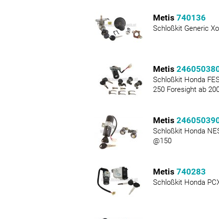
Metis
740136
Schloßkit Generic Xor
Metis
24605038
Schloßkit Honda FE
250 Foresight ab 20
Metis
24605039
Schloßkit Honda NE
@150
Metis
740283
Schloßkit Honda PC