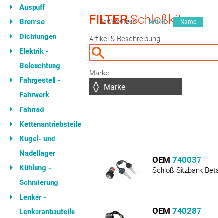
Auspuff
FILTER
Schloßkit
Bremse
Sortieren nach
Artikel
Name
Dichtungen
Artikel & Beschreibung
Elektrik -
Beleuchtung
Marke
Fahrgestell -
Fahrwerk
Fahrrad
Kettenantriebsteile
Kugel- und
Nadellager
OEM
740037
Kühlung -
Schloß Sitzbank Bet
Schmierung
Lenker -
OEM
740287
Lenkeranbauteile