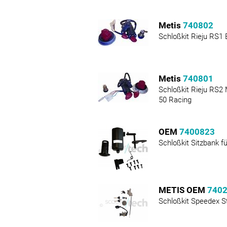
Metis
740802
Schloßkit Rieju RS1 
Metis
740801
Schloßkit Rieju RS2
50 Racing
OEM
7400823
Schloßkit Sitzbank f
METIS OEM
740
Schloßkit Speedex S