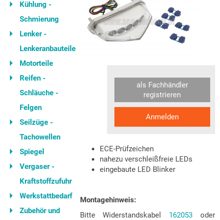
Kühlung -
Schmierung
Lenker -
Lenkeranbauteile
Motorteile
Reifen -
als Fachhändler
Schläuche -
registrieren
Felgen
Anmelden
Seilzüge -
Tachowellen
ECE
-Prüfzeichen
Spiegel
nahezu verschleißfreie LEDs
Vergaser -
eingebaute LED Blinker
Kraftstoffzufuhr
Werkstattbedarf
Montagehinweis:
Zubehör und
Bitte Widerstandskabel
162053
oder