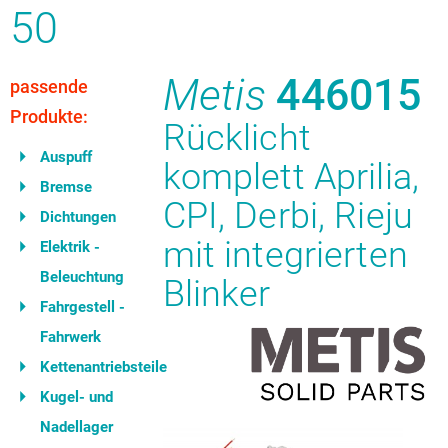
50
Metis
446015
passende
Produkte:
Rücklicht
Auspuff
komplett Aprilia,
Bremse
CPI, Derbi, Rieju
Dichtungen
mit integrierten
Elektrik -
Beleuchtung
Blinker
Fahrgestell -
Fahrwerk
Kettenantriebsteile
Kugel- und
Nadellager