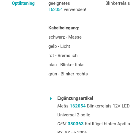
geeignetes Blinkerrelais
Optiktuning
162054
verwenden!
Kabelbelegung:
schwarz - Masse
gelb - Licht
rot - Bremslich
blau - Blinker links
grün - Blinker rechts
Ergänzungsartikel
Metis
162054
Blinkerrelais 12V LED
Universal 2-polig
OEM
380363
Kotflügel hinten Aprilia
RX, SX ab 2006