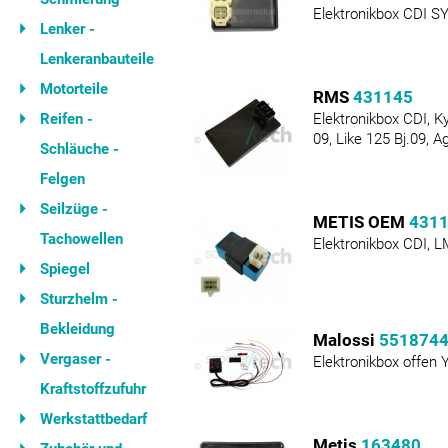
Elektronikbox CDI S
Lenker -
Lenkeranbauteile
Motorteile
RMS
431145
Reifen -
Elektronikbox CDI, K
09, Like 125 Bj.09, A
Schläuche -
Felgen
Seilzüge -
METIS OEM
431
Tachowellen
Elektronikbox CDI, 
Spiegel
Sturzhelm -
Bekleidung
Malossi
551874
Vergaser -
Elektronikbox offen
Kraftstoffzufuhr
Werkstattbedarf
Metis
163480