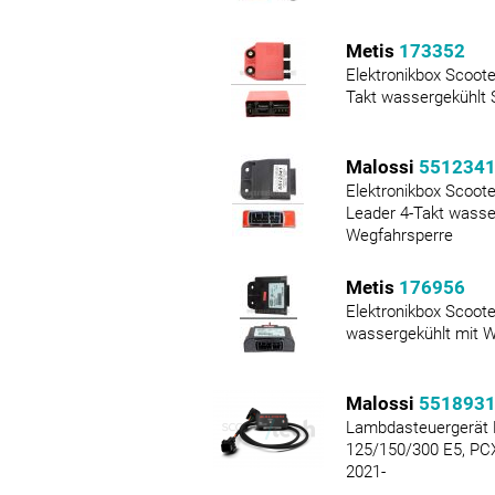
Metis
173352
Elektronikbox Scoote
Takt wassergekühlt 
Malossi
551234
Elektronikbox Scoote
Leader 4-Takt wasse
Wegfahrsperre
Metis
176956
Elektronikbox Scoote
wassergekühlt mit 
Malossi
551893
Lambdasteuergerät 
125/150/300 E5, PCX
2021-