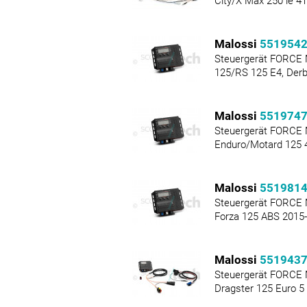
City/X Max 250 ie 4
Malossi
551954
Steuergerät FORCE 
125/RS 125 E4, Der
Malossi
551974
Steuergerät FORCE
Enduro/Motard 125 
Malossi
551981
Steuergerät FORCE
Forza 125 ABS 2015
Malossi
551943
Steuergerät FORCE M
Dragster 125 Euro 5