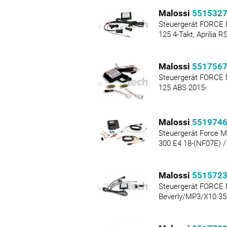
Malossi
551532
Steuergerät FORCE
125 4-Takt, Aprilia 
Malossi
551756
Steuergerät FORCE
125 ABS 2015-
Malossi
551974
Steuergerät Force 
300 E4 18-(NF07E) /
Malossi
551572
Steuergerät FORCE 
Beverly/MP3/X10 35