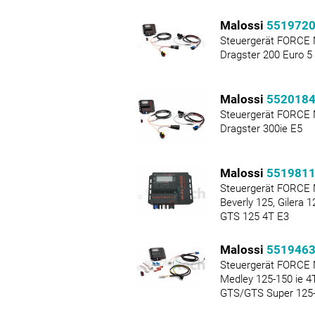
Malossi
551972
Steuergerät FORCE M
Dragster 200 Euro 5
Malossi
552018
Steuergerät FORCE M
Dragster 300ie E5
Malossi
551981
Steuergerät FORCE 
Beverly 125, Gilera 1
GTS 125 4T E3
Malossi
551946
Steuergerät FORCE 
Medley 125-150 ie 
GTS/GTS Super 125-