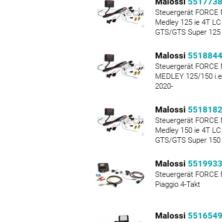
Malossi
551773
Steuergerät FORCE 
Medley 125 ie 4T LC
GTS/GTS Super 125 
Malossi
551884
Steuergerät FORCE 
MEDLEY 125/150 i.e
2020-
Malossi
551818
Steuergerät FORCE 
Medley 150 ie 4T LC
GTS/GTS Super 150 
Malossi
551993
Steuergerät FORCE
Piaggio 4-Takt
Malossi
551654