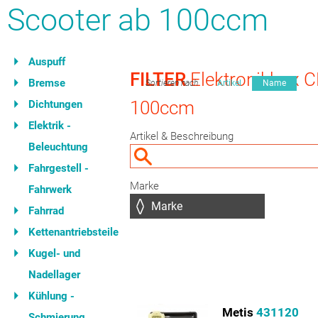
Scooter ab 100ccm
Auspuff
FILTER
Elektronikbox C
Bremse
Sortieren nach
Artikel
Name
100ccm
Dichtungen
Elektrik -
Artikel & Beschreibung
Beleuchtung
Fahrgestell -
Marke
Fahrwerk
Fahrrad
Kettenantriebsteile
Kugel- und
Nadellager
Kühlung -
Metis
431120
Schmierung